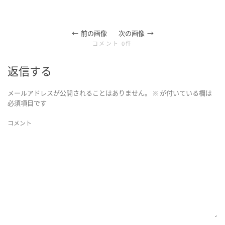
を
前の画像
次の画像
切
コメント 0件
返信する
り
メールアドレスが公開されることはありません。
※
が付いている欄は
替
必須項目です
コメント
え