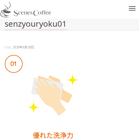
ナ
senzyouryoku01
ビ
,
t.ito
2020年9月29日
ゲ
ー
シ
ョ
ン