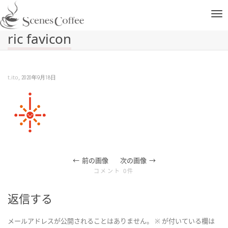
ナ
ric favicon
ビ
,
t.ito
2020年9月18日
ゲ
ー
シ
前の画像
次の画像
コメント 0件
ョ
返信する
ン
メールアドレスが公開されることはありません。
※
が付いている欄は