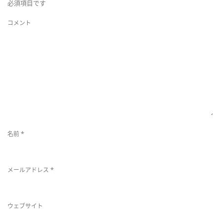
必須項目です
を
コメント
切
り
替
え
*
名前
*
メールアドレス
ウェブサイト