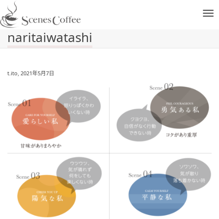
ナ
naritaiwatashi
ビ
,
t.ito
2021年5月7日
ゲ
ー
シ
ョ
ン