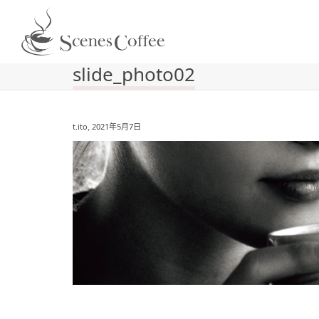
slide_photo02
,
t.ito
2021年5月7日