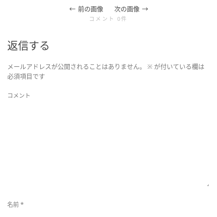
前の画像
次の画像
を
コメント 0件
切
返信する
メールアドレスが公開されることはありません。
※
が付いている欄は
り
必須項目です
コメント
替
え
*
名前