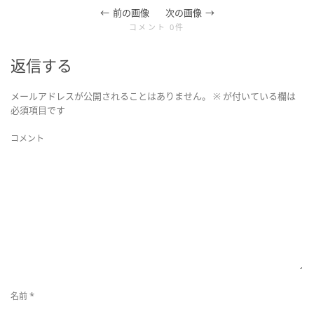
前の画像
次の画像
を
コメント 0件
切
返信する
メールアドレスが公開されることはありません。
※
が付いている欄は
り
必須項目です
コメント
替
え
*
名前