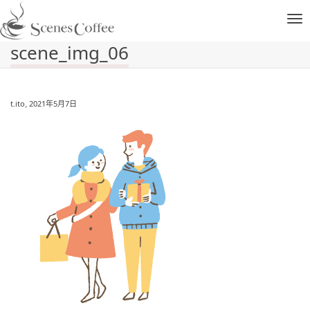
ナ
scene_img_06
ビ
,
t.ito
2021年5月7日
ゲ
ー
シ
ョ
ン