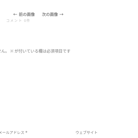
前の画像
次の画像
コメント 0件
せん。
※
が付いている欄は必須項目です
*
メールアドレス
ウェブサイト