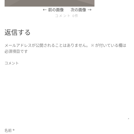
を
前の画像
次の画像
コメント 0件
切
返信する
り
メールアドレスが公開されることはありません。
※
が付いている欄は
必須項目です
替
コメント
え
*
名前