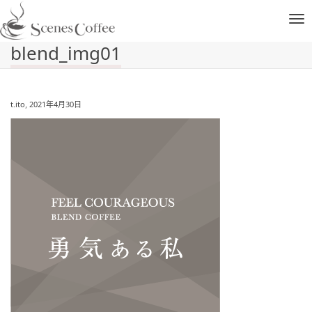
ナ
blend_img01
ビ
,
t.ito
2021年4月30日
ゲ
ー
シ
ョ
ン